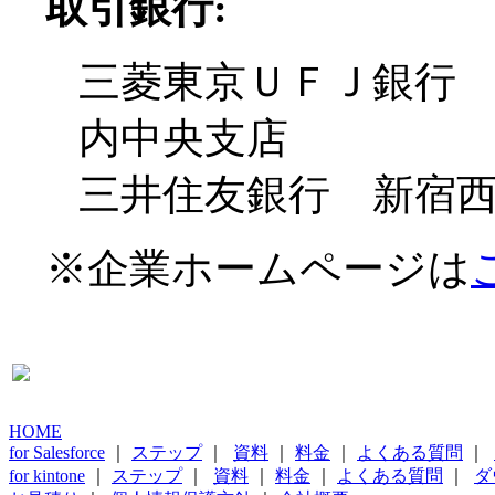
取引銀行:
三菱東京ＵＦＪ銀行
内中央支店
三井住友銀行 新宿
※企業ホームページは
HOME
for Salesforce
｜
ステップ
｜
資料
｜
料金
｜
よくある質問
｜
for kintone
｜
ステップ
｜
資料
｜
料金
｜
よくある質問
｜
ダ