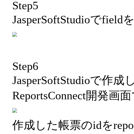
Step5
JasperSoftStudio
Step6
JasperSoftStudio
ReportsConnect開
作成した帳票のidをrepo