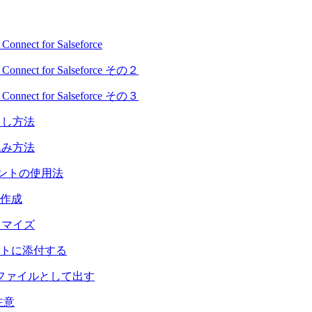
ct for Salseforce
＿
ect for Salseforce その２
＿
ect for Salseforce その３
呼び出し方法
の組込み方法
mjフォントの使用法
票を作成
カスタマイズ
ブジェクトに添付する
つのPDFファイルとして出す
注意