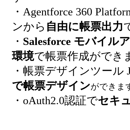
・Agentforce 360 Pla
ンから
自由に帳票出力
・
Salesforce モバ
環境
で帳票作成ができ
・帳票デザインツール Jasp
で帳票デザイン
ができま
・oAuth2.0認証で
セキ