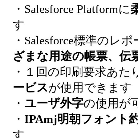
・Salesforce Platformに
す
・Salesforce標準
ざまな用途の帳票、伝
・１回の印刷要求あた
ービス
が使用できます
・
ユーザ外字
の使用が
・
IPAmj明朝フォント約5
す